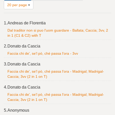
results
20 per page
to
display
Search
per
1.
Andreas de Florentia
Results
page
Dal traditor non si puo l'uom guardare - Ballata; Caccia; 3vv, 2
in 1 (C1 & C2) with T
2.
Donato da Cascia
Faccia chi de', se'l pò, ché passa l'ora - 3vv
3.
Donato da Cascia
Faccia chi de', se'l pò, ché passa l'ora - Madrigal; Madrigal-
Caccia; 3vv (2 in 1 on T)
4.
Donato da Cascia
Faccia chi de', se'l pò, ché passa l'ora - Madrigal; Madrigal-
Caccia; 3vv (2 in 1 on T)
5.
Anonymous