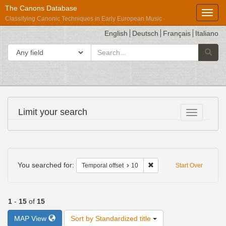
The Canons Database
Toggl
Classifying Canonic Techniques in Early European Music
English
Deutsch
Français
Italiano
search
Search in
Searc
for
Répertoire
Limit your search
Toggle fac
International
des
Sources
Search
Musicales
Constraints
You searched for:
Remove constraint Tempora
Temporal offset
10
Start Over
1
-
15
of
15
Number
MAP View
Sort by Standardized title
of